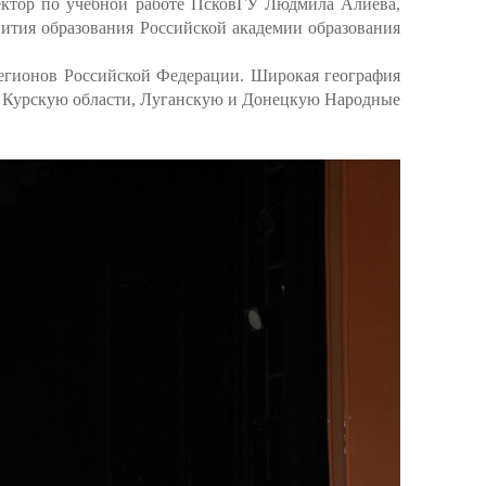
ектор по учебной работе ПсковГУ Людмила Алиева,
ития образования Российской академии образования
регионов Российской Федерации. Широкая география
 и Курскую области, Луганскую и Донецкую Народные