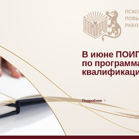
ПСКО
ПОВЫ
РАБО
В июне ПОИП
по програм
квалификац
Подробнее