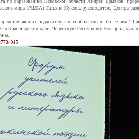
ета по образованию Псковской области Андрей Ермаков, прор
ского мира (РШБА) Татьяна Жукова, руководитель Центра разв
 представляющих педагогическое сообщество из более чем 50 
ючая Красноярский край, Чеченскую Республику, Белгородскую
оны.
07784015