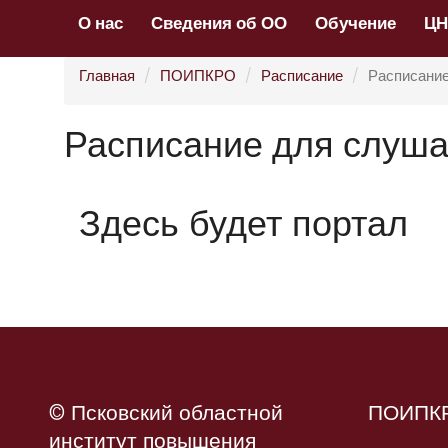
О нас
Сведения об ОО
Обучение
Ц
Главная
ПОИПКРО
Расписание
Расписание
Расписание для слуша
Здесь будет портал
© Псковский областной
ПОИПК
институт повышения