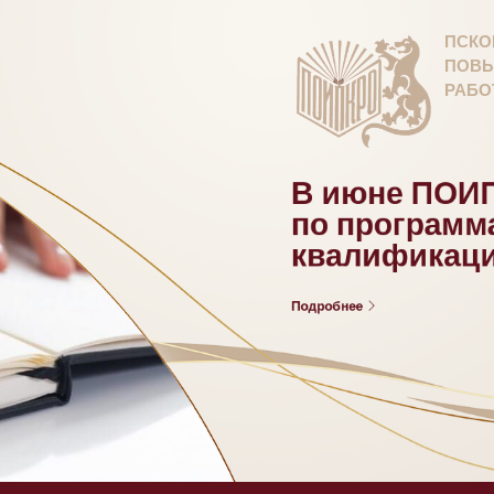
ПСКО
ПОВЫ
РАБО
В июне ПОИП
по програм
квалификац
Подробнее