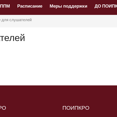
НППМ
Расписание
Меры поддержки
ДО ПОИП
 для слушателей
телей
РО
ПОИПКРО