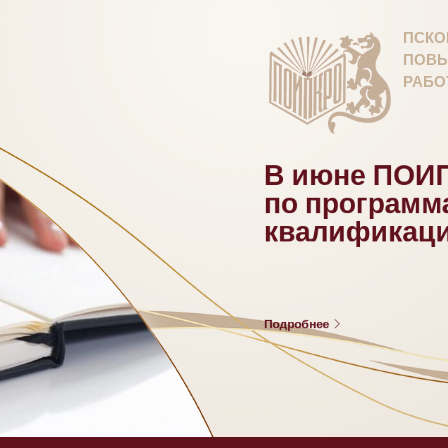
ПСКО
ПОВЫ
РАБО
В июне ПОИП
по програм
квалификац
Подробнее