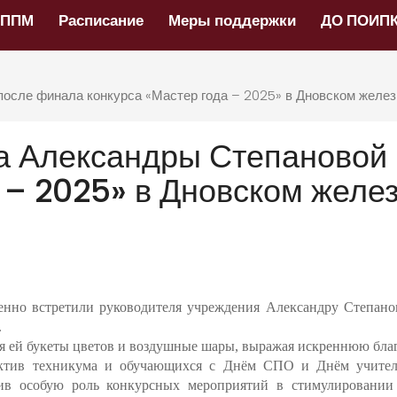
НППМ
Расписание
Меры поддержки
ДО ПОИП
после финала конкурса «Мастер года – 2025» в Дновском желе
а Александры Степановой
а – 2025» в Дновском жел
нно встретили руководителя учреждения Александру Степанов
.
я ей букеты цветов и воздушные шары, выражая искреннюю благо
лектив техникума и обучающихся с Днём СПО и Днём учител
тив особую роль конкурсных мероприятий в стимулировани