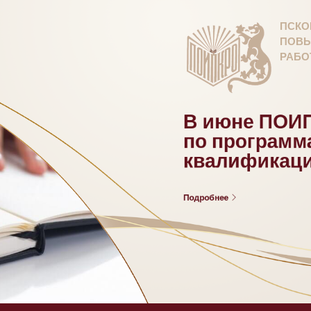
ПСКО
ПОВЫ
РАБО
В июне ПОИП
по програм
квалификац
Подробнее