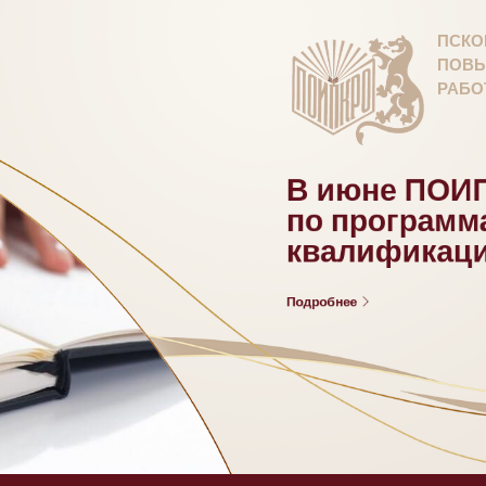
ПСКО
ПОВЫ
РАБО
В июне ПОИП
по програм
квалификац
Подробнее