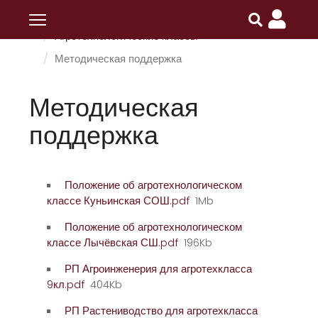
Главная
ПОИПКРО
Разделы
Агротехнологические классы
Методическая поддержка
Методическая
поддержка
Положение об агротехнологическом
классе Куньинская СОШ.pdf
1Mb
Положение об агротехнологическом
классе Лычёвская СШ.pdf
196Kb
РП Агроинженерия для агротехкласса
9кл.pdf
404Kb
РП Растениводство для агротехкласса