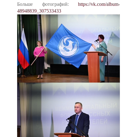
Больше фотографий:
https://vk.com/album-
48948839_307533433