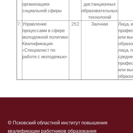
организациях
дистанционных
социальной сферы
образовательных
технологий
7.
Управление
252
Заочная
Лица, 
процессами в сфере
профес
молодежной политики
или в
Квалификация:
образо
«Специалист по
лица, 
работе с молодежью»
средне
профес
или в
образо
© Псковский областной институт повышения
квалификации работников образования