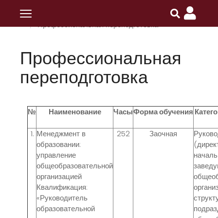
Главная
ПОИПКРО
Обучение
Профессиональная переподготовка
Профессиональная
переподготовка
№
Наименование
Часы
Форма обучения
Катег
1.
Менеджмент в
252
Заочная
Руково
образовании:
(дирек
управление
началь
общеобразовательной
завед
организацией
общео
Квалификация:
органи
«Руководитель
структ
образовательной
подраз