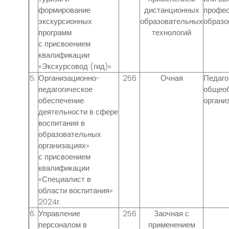
формирование
дистанционных
профе
экскурсионных
образовательных
образо
программ
технологий
с присвоением
квалификации
«Экскурсовод (гид)»
5.
Организационно-
256
Очная
Педаго
педагогическое
общео
обеспечение
органи
деятельности в сфере
воспитания в
образовательных
организациях»
с присвоением
квалификации
«Специалист в
области воспитания»
2024г.
6.
Управление
256
Заочная с
персоналом в
применением