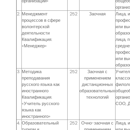
организации»
общео
органи
2.
Менеджмент
252
Заочная
Лица, 
процессов в сфере
профес
волонтерской
или в
деятельности
образо
Квалификация:
лица, 
«Менеджер»
средне
профес
или в
образо
3.
Методика
252
Заочная с
Учител
преподавания
применением
классо
русского языка как
дистанционных
филол
иностранного
образовательных
общео
Квалификация:
технологий
органи
«Учитель русского
СОО, 
языка как
иностранного»
4.
Образовательный
252
Очно-заочная с
Лица, 
туризм и
применением
или в